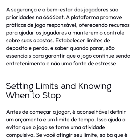
A segurança e o bem-estar dos jogadores são
prioridades na 6666bet. A plataforma promove
práticas de jogo responsável, oferecendo recursos
para ajudar os jogadores a manterem o controle
sobre suas apostas. Estabelecer limites de
deposito e perda, e saber quando parar, são
essenciais para garantir que o jogo continue sendo
entretenimento e não uma fonte de estresse.
Setting Limits and Knowing
When to Stop
Antes de começar a jogar, é aconselhável definir
um orçamento e um limite de tempo. Isso ajuda a
evitar que o jogo se torne uma atividade
compulsiva. Se você atingir seu limite, saiba que é