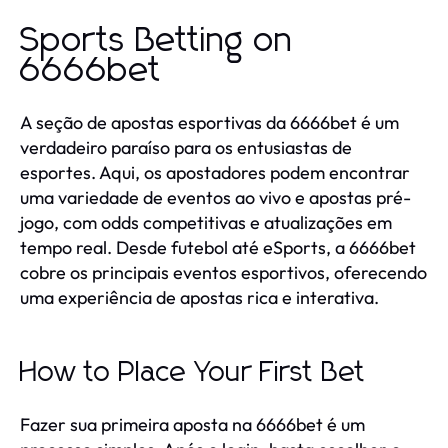
Sports Betting on
6666bet
A seção de apostas esportivas da 6666bet é um
verdadeiro paraíso para os entusiastas de
esportes. Aqui, os apostadores podem encontrar
uma variedade de eventos ao vivo e apostas pré-
jogo, com odds competitivas e atualizações em
tempo real. Desde futebol até eSports, a 6666bet
cobre os principais eventos esportivos, oferecendo
uma experiência de apostas rica e interativa.
How to Place Your First Bet
Fazer sua primeira aposta na 6666bet é um