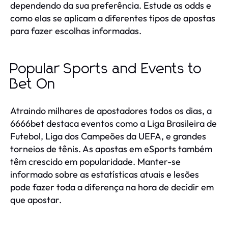
dependendo da sua preferência. Estude as odds e
como elas se aplicam a diferentes tipos de apostas
para fazer escolhas informadas.
Popular Sports and Events to
Bet On
Atraindo milhares de apostadores todos os dias, a
6666bet destaca eventos como a Liga Brasileira de
Futebol, Liga dos Campeões da UEFA, e grandes
torneios de tênis. As apostas em eSports também
têm crescido em popularidade. Manter-se
informado sobre as estatísticas atuais e lesões
pode fazer toda a diferença na hora de decidir em
que apostar.